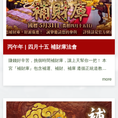
丙午年 | 四月十五 補財庫法會
賺錢好辛苦，挑個時間補財庫，讓上天幫你一把！ 本
宮『補財庫』包含補運、補財、補庫 遵循正統道教
『補財庫科儀...
more