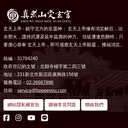
玄天上帝 - 鎮守北方的至靈神： 玄天上帝擁有消災解厄，治
水禦火，護持武運及延年益壽的神力。 信徒遭逢危難時，只
要虔心恭奉 玄天上帝，即可感應玄天上帝顯靈， 獲福消災。
統編：31764240
政府登記的文號：北縣寺補字第二四三號
地址：231新北市新店區廣興路156號
服務電話：
02-26667896
信箱：
service@bopeeyou.com
網站隱私權宣告
購物常見問題
聯絡我們