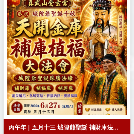
丙午年 | 五月十三 城隍爺聖誕 補財庫法...