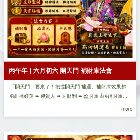
丙午年 | 六月初六 開天門 補財庫法會
「開天門」要來了！把握開天門 補運、補財庫效果超
強‼ 補好運 ➠ 迎貴人 ➠ 迎財利 ➠ 盈財庫 👍#補財庫最
佳�...
more