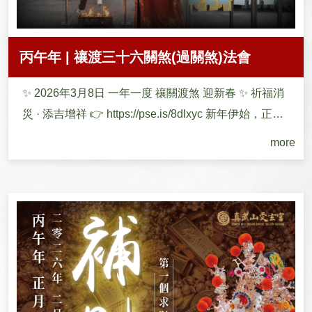
丙午年 | 禳渡三十六關煞(過關煞)法會
✨ 2026年3月8日 一年一度 禳關渡煞 迎新春 ✨ 祈福消
災 · 添吉增祥 👉 https://pse.is/8dlxyc 新年伊始，正是
祈...
more