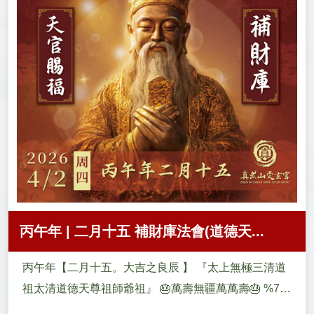
丙午年 | 二月十五 補財庫法會(道德天...
丙午年【二月十五。大吉之良辰 】 『太上無極三清道
祖太清道德天尊祖師爺祖』 🎂萬壽無疆萬萬壽🎂 %7C
🍑聖壽無疆聖�...