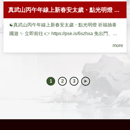
真武山丙午年線上新春安太歲・點光明燈 ...
☯️真武山丙午年線上新春安太歲・點光明燈 祈福抽泰
國遊 ✨ 立即前往 👉 https://pse.is/6szhxa 免出門、免
人潮！線上...
more
1
2
3