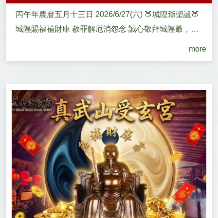
丙午年農曆五月十三日 2026/6/27(六) 🍑城隍爺聖誕🍑
城隍賜福補財庫 赦罪解厄消怨念 誠心敬拜城隍爺，必
得庇...
more