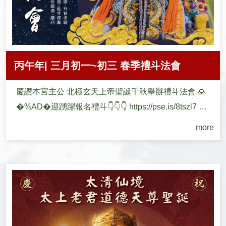
丙午年| 三月初一~初三 春季禮斗法會
慶讚本宮主公 北極玄天上帝聖誕千秋舉辦禮斗法會 🙏
�%AD�迎踴躍報名禮斗👇👇👇 https://pse.is/8tszl7 為
恭祝聖壽、廣...
more