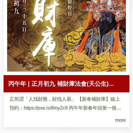
丙午年 | 正月初九 補財庫法會(天公生)...
正所謂「人找財難，財找人易」 【新春補財庫】線上
預約：https://pse.is/8my2c9 丙午年新春年頭第一個重
要補財...
more