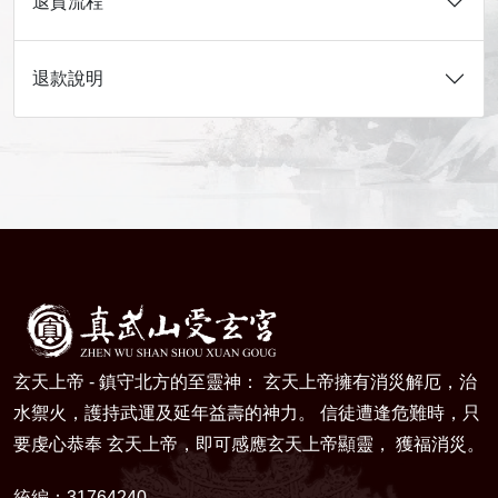
退貨流程
退款說明
玄天上帝 - 鎮守北方的至靈神： 玄天上帝擁有消災解厄，治
水禦火，護持武運及延年益壽的神力。 信徒遭逢危難時，只
要虔心恭奉 玄天上帝，即可感應玄天上帝顯靈， 獲福消災。
統編：31764240