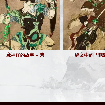
魔神仔的故事 – 魑
經文中的「魑