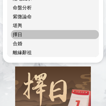
命盤分析
紫微論命
堪輿
擇日
合婚
離緣辭祖