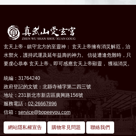
玄天上帝 - 鎮守北方的至靈神： 玄天上帝擁有消災解厄，治
水禦火，護持武運及延年益壽的神力。 信徒遭逢危難時，只
要虔心恭奉 玄天上帝，即可感應玄天上帝顯靈， 獲福消災。
統編：31764240
政府登記的文號：北縣寺補字第二四三號
地址：231新北市新店區廣興路156號
服務電話：
02-26667896
信箱：
service@bopeeyou.com
網站隱私權宣告
購物常見問題
聯絡我們