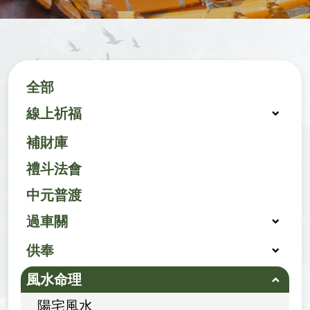
全部
線上祈福
補財庫
禮斗法會
中元普渡
過車關
供奉
風水命理
陽宅風水