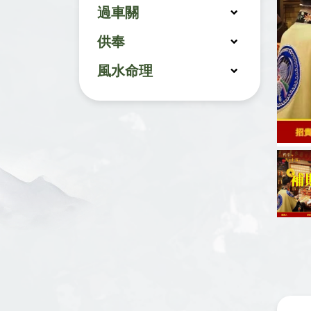
過車關
供奉
風水命理