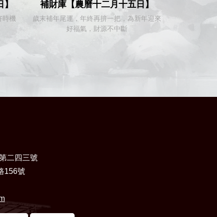
日】
補財庫【農曆十二月十五日】
補財庫【農
好時機
歲末補年尾運，年終再拚一把，為新年迎來
好福氣，財源不中斷
開天門暨虎爺聖
第二四三號
156號
om