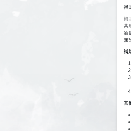
補
補
共
論
無
補
其