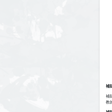
補
補
教