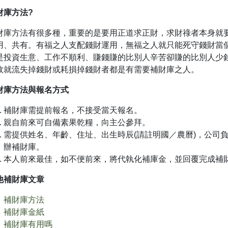
財庫方法?
財庫方法有很多種，重要的是要用正道求正財，求財祿者本身就
用、共有。有福之人支配錢財運用，無福之人就只能死守錢財當
是投資生意、工作不順利、賺錢賺的比別人辛苦卻賺的比別人少
故就流失掉錢財或耗損掉錢財者都是有需要補財庫之人。
財庫方法與報名方式
補財庫需提前報名，不接受當天報名。
親自前來可自備素果乾糧，向主公參拜。
需提供姓名、年齡、住址、出生時辰(請註明國／農曆)，公司
辦補財庫。
本人前來最佳，如不便前來，將代執化補庫金，並回覆完成補財
他補財庫文章
補財庫方法
補財庫金紙
補財庫有用嗎