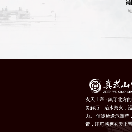
補
城
玄天上帝 - 鎮守北方
災解厄，治水禦火，
力。 信徒遭逢危難時
帝，即可感應玄天上帝