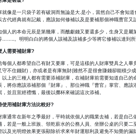
財庫是甚麼?
庫就像是一只袋子若有破洞而無論是大.是小，當然自己不會知道
以古代經典就有記戴，應該如何修補以及是要補那個神職曹官又
如個人的本命元辰是第幾庫，而醮獻錢又要還多少，生身又是屬
等……..。明明白白的將個人該補及該補多少等將它修補以達到
麼人需要補財庫?
信每個人都希望自己有財又要庫，可是這樣的人財庫雙具之人畢
又守不住錢財)，亦或者是有庫無財(雖然不是很會賺錢卻能積少
，以上的三種人都有需要添補財庫，在補財庫前需要知道自己的
辰，將你應該添補那個『財庫』、那位神職『曹官』掌官、應該
寫，並且宣經禮懺，最後以擲杯來確認這次添補。
時使用補財庫方法比較好?
財庫通常在新年之季最好，平時就依個人的職業去補，若是自己
補，若是一般上班族、領乾薪水的公務人員、坐辦公桌的只要二
燈以及光明燈效果更張顯除祈求來年財運順利及避免不知覺的漏