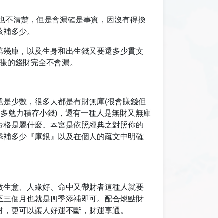
也不清楚，但是會漏確是事實，因沒有得換
該補多少。
第幾庫，以及生身和出生錢又要還多少貫文
所賺的錢財完全不會漏。
竟是少數，很多人都是有財無庫(很會賺錢但
成多勉力積存小錢)，還有一種人是無財又無庫
命格是屬什麼。本宮是依照經典之對照你的
添補多少『庫銀』以及在個人的疏文中明確
做生意、人緣好、命中又帶財者這種人就要
至三個月也就是四季添補即可。配合燃點財
財，更可以讓人好運不斷，財運享通。