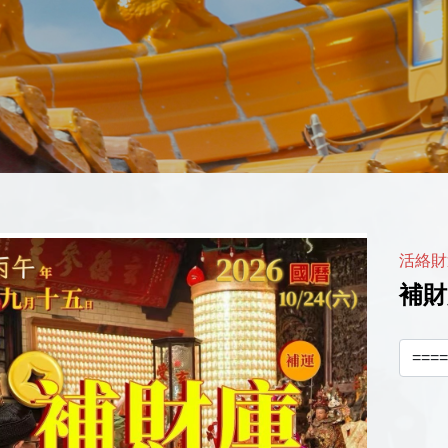
活絡財
補財