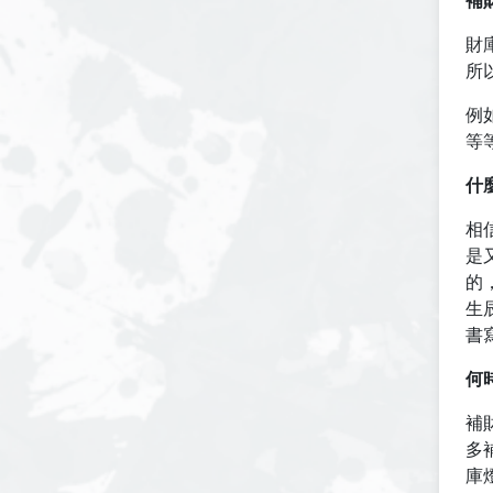
補
財
所
例
等
什
相
是
的
生
書
何
補
多
庫