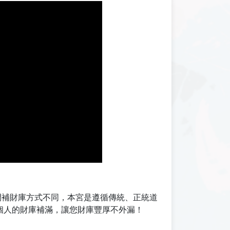
訪間補財庫方式不同，本宮是遵循傳統、正統道
個人的財庫補滿，讓您財庫豐厚不外漏！