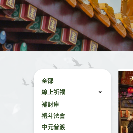
全部
線上祈福
補財庫
禮斗法會
中元普渡