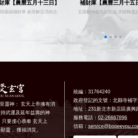
財庫【農曆五月十三日】
補財庫【農曆三月十五
隍賜福補財庫 赦罪解厄消怨念
五路財神趙元帥聖誕 求財轉運
統編：31764240
政府登記的文號：北縣寺補字
的至靈神： 玄天上帝擁有消
地址：231新北市新店區廣興路
護持武運及延年益壽的神
服務電話：
02-26667896
，只要虔心恭奉 玄天上
信箱：
service@bopeeyou.c
顯靈， 獲福消災。