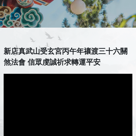
新店真武山受玄宮丙午年禳渡三十六關
煞法會 信眾虔誠祈求轉運平安